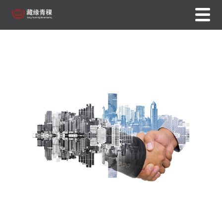
世界杯体育在线（中国）唯一官方网站