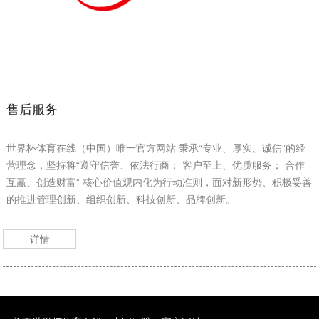
售后服务
世界杯体育在线（中国）唯一官方网站 秉承“专业、厚实、诚信”的经
营理念，坚持将“遵守信誉、依法行商； 客户至上、优质服务； 合作
互赢、创造财富” 核心价值观内化为行动准则，面对新形势、积极妥善
的推进管理创新、组织创新、科技创新、品牌创新。
详情