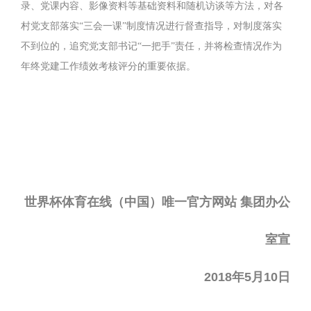
录、党课内容、影像资料等基础资料和随机访谈等方法，对各
村党支部落实“三会一课”制度情况进行督查指导，对制度落实
不到位的，追究党支部书记“一把手”责任，并将检查情况作为
年终党建工作绩效考核评分的重要依据。
世界杯体育在线（中国）唯一官方网站 集团办公
室宣
2018年5月10日