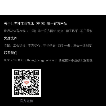
关于世界杯体育在线（中国）唯一官方网站
世界杯体育在线（中国）唯一官方网站 简介
职工风采
职工荣誉
党建先锋
党团、工会建设
不忘初心，牢记使命
两学一做，三会一课制度
联系我们
0891-6143888
office@zangyuan.com
西藏拉萨市达孜工业园区
官方微信