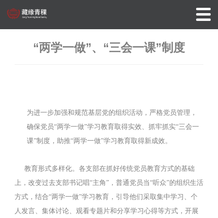
世界杯体育在线（中国）唯一官方网站
“两学一做”、“三会一课”制度
为进一步加强和规范基层党的组织活动，严格党员管理，
确保党员“两学一做”学习教育取得实效、抓牢抓实“三会一
课”制度，助推“两学一做”学习教育取得新成效。
教育形式多样化。各支部在抓好传统党员教育方式的基础
上，改变过去支部书记唱“主角”，普通党员当“听众”的组织生活
方式，结合“两学一做”学习教育，引导他们采取集中学习、个
人发言、集体讨论、观看专题片和分享学习心得等方式，开展